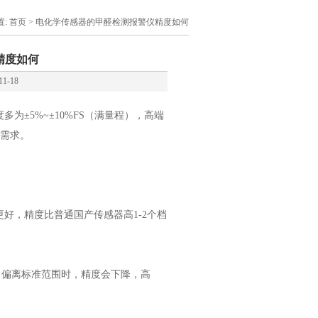
置:
首页
> 电化学传感器的甲醛检测报警仪精度如何
精度如何
11-18
±5%~±10%FS（满量程），高端
测需求。
好，精度比普通国产传感器高1-2个档
RH）偏离标准范围时，精度会下降，高