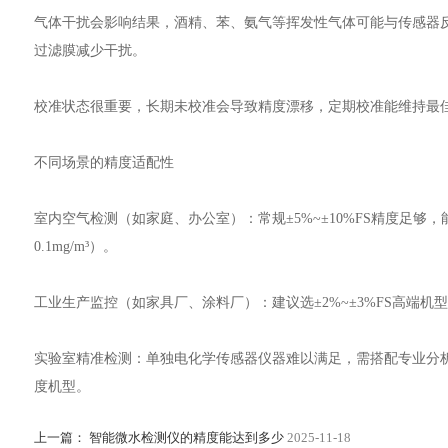
气体干扰会影响结果，酒精、苯、氨气等挥发性气体可能与传感器
过滤膜减少干扰。
校准状态很重要，长期未校准会导致精度漂移，定期校准能维持最
不同场景的精度适配性
室内空气检测（如家庭、办公室）：常规±5%~±10%FS精度足够
0.1mg/m³）。
工业生产监控（如家具厂、涂料厂）：建议选±2%~±3%FS高端
实验室精准检测：单独电化学传感器仪器难以满足，需搭配专业分
度机型。
上一篇：
智能微水检测仪的精度能达到多少
2025-11-18