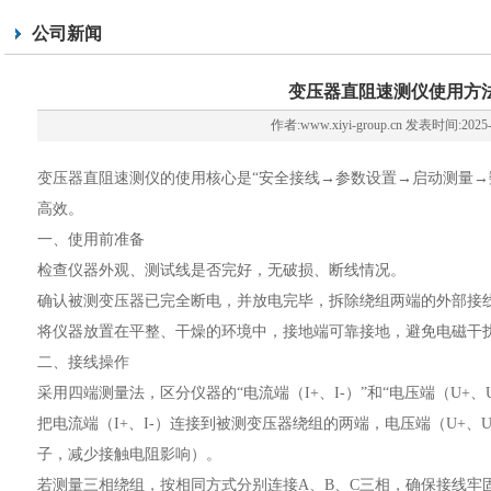
公司新闻
变压器直阻速测仪使用方
作者:www.xiyi-group.cn 发表时间:2025-
变压器直阻速测仪的使用核心是“安全接线→参数设置→启动测量→
高效。
一、使用前准备
检查仪器外观、测试线是否完好，无破损、断线情况。
确认被测变压器已完全断电，并放电完毕，拆除绕组两端的外部接
将仪器放置在平整、干燥的环境中，接地端可靠接地，避免电磁干
二、接线操作
采用四端测量法，区分仪器的“电流端（I+、I-）”和“电压端（U+、U
把电流端（I+、I-）连接到被测变压器绕组的两端，电压端（U+、
子，减少接触电阻影响）。
若测量三相绕组，按相同方式分别连接A、B、C三相，确保接线牢