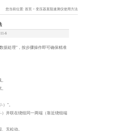
您当前位置:
首页
> 变压器直阻速测仪使用方法
法
11-6
数据处理”，按步骤操作即可确保精准
线。
扰。
-）”。
U-）并联在绕组同一两端（靠近绕组端
固、无松动。